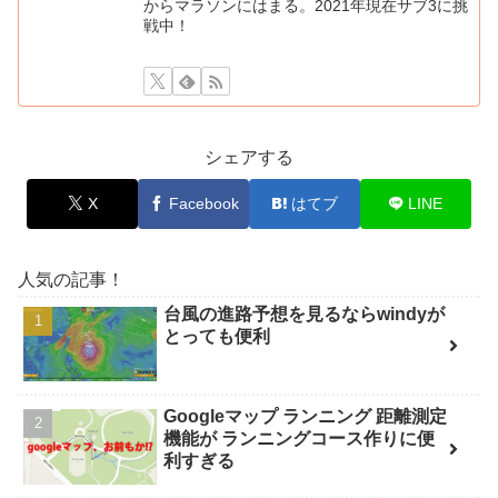
からマラソンにはまる。2021年現在サブ3に挑
戦中！
シェアする
X
Facebook
はてブ
LINE
人気の記事！
台風の進路予想を見るならwindyが
とっても便利
Googleマップ ランニング 距離測定
機能が ランニングコース作りに便
利すぎる